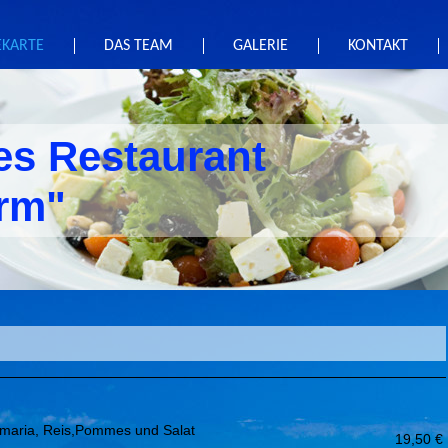
EKARTE
DAS TEAM
GALERIE
KONTAKT
es Restaurant
rm"
h
Kalamaria, Reis,Pommes und Salat
19,50 €