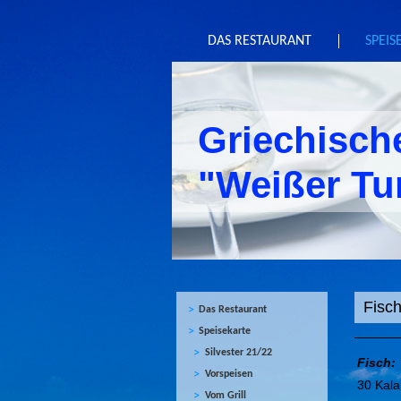
DAS RESTAURANT
SPEIS
Griechisch
"Weißer Tu
Fisc
Das Restaurant
Speisekarte
Silvester 21/22
Fisch:
Vorspeisen
30 
Vom Grill