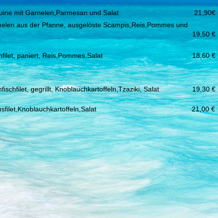
uine mit Garnelen,Parmesan und Salat
21,90€
nelen aus der Pfanne, ausgelöste Scampis,Reis,Pommes und
19,50 €
hfilet, paniert, Reis,Pommes,Salat
18,60 €
ischfilet, gegrillt, Knoblauchkartoffeln,Tzaziki, Salat
19,30 €
achsfilet,Knoblauchkartoffeln,Salat 21,00 €