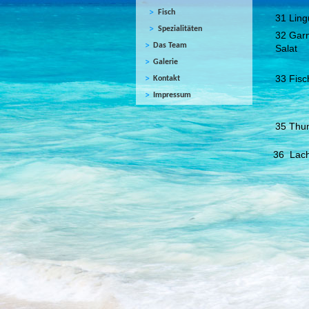
Fisch
31 Ling
Spezialitäten
32 Gar
Das Team
Salat
Galerie
33 Fisc
Kontakt
Impressum
35 Thunf
36 L